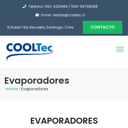
Telefono: 562-6231989 / 569-66798388
Email: ventas@cooltec.cl
CONTACTO
El Roble 749, Recoleta, Santiago. Chile
Evaporadores
Home
>
Evaporadores
EVAPORADORES