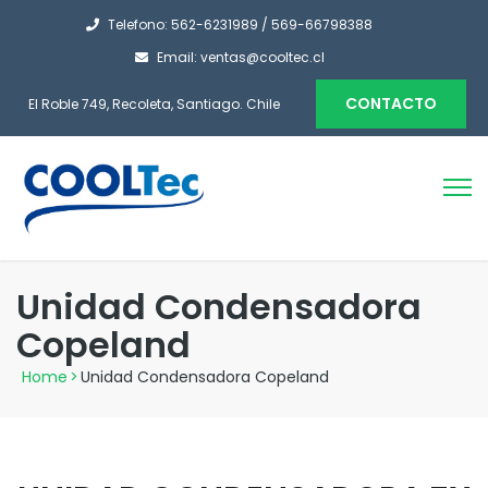
Telefono: 562-6231989 / 569-66798388
Email: ventas@cooltec.cl
CONTACTO
El Roble 749, Recoleta, Santiago. Chile
Unidad Condensadora
Copeland
Home
>
Unidad Condensadora Copeland