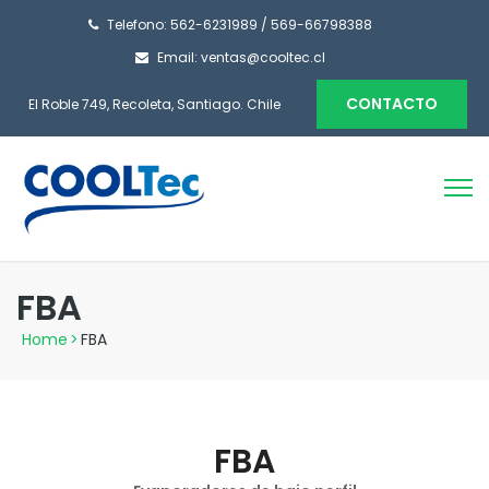
Telefono: 562-6231989 / 569-66798388
Email: ventas@cooltec.cl
CONTACTO
El Roble 749, Recoleta, Santiago. Chile
FBA
Home
>
FBA
FBA