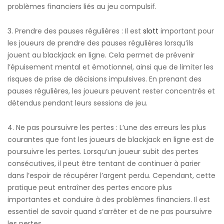
problèmes financiers liés au jeu compulsif.
3. Prendre des pauses régulières : Il est
slott
important pour
les joueurs de prendre des pauses régulières lorsqu’ils
jouent au blackjack en ligne. Cela permet de prévenir
l’épuisement mental et émotionnel, ainsi que de limiter les
risques de prise de décisions impulsives. En prenant des
pauses régulières, les joueurs peuvent rester concentrés et
détendus pendant leurs sessions de jeu.
4. Ne pas poursuivre les pertes : L’une des erreurs les plus
courantes que font les joueurs de blackjack en ligne est de
poursuivre les pertes. Lorsqu’un joueur subit des pertes
consécutives, il peut être tentant de continuer à parier
dans l’espoir de récupérer l’argent perdu. Cependant, cette
pratique peut entraîner des pertes encore plus
importantes et conduire à des problèmes financiers. Il est
essentiel de savoir quand s’arrêter et de ne pas poursuivre
les pertes.