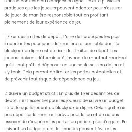
Dans le contexte du blackjack en ligne, il existe plusieurs
pratiques que les joueurs peuvent adopter pour s’assurer
de jouer de manière responsable tout en profitant
pleinement de leur expérience de jeu.
1. Fixer des limites de dépôt : L’une des pratiques les plus
importantes pour jouer de manière responsable dans le
blackjack en ligne est de fixer des limites de dépôt. Les
joueurs doivent déterminer à l’avance le montant maximal
qu’ils sont prêts à dépenser en une seule session de jeu et
s’y tenir. Cela permet de limiter les pertes potentielles et
de prévenir tout risque de dépendance au jeu.
2. Suivre un budget strict : En plus de fixer des limites de
dépôt, il est essentiel pour les joueurs de suivre un budget
strict lorsqu’ils jouent au blackjack en ligne. Cela signifie ne
pas dépasser le montant prévu pour le jeu et de ne pas
essayer de récupérer les pertes en pariant plus d’argent. En
suivant un budget strict, les joueurs peuvent éviter les