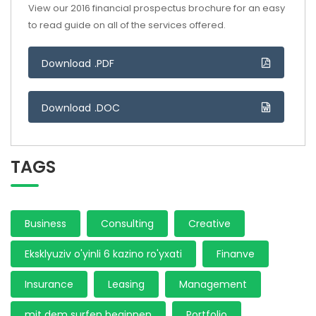
View our 2016 financial prospectus brochure for an easy
to read guide on all of the services offered.
Download .PDF
Download .DOC
TAGS
Business
Consulting
Creative
Eksklyuziv o'yinli 6 kazino ro'yxati
Finanve
Insurance
Leasing
Management
mit dem surfen beginnen
Portfolio