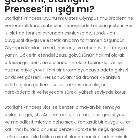
Prenses’in ışığı mı?
Starlight Princess Oyunu mı Gates Olympus mu problemine
verilecek ilk karar, sahnelerin enerjisinde kendini gösterir. Her
iki slot da tanrısal evrenden esinlense de, sundukları
duygusal duygu ve estetik anlatım tamamen özgündür.
Olympus Kapıları’ta sert, gösterişli ve efsanevi bir titreşim
yansır. Göklerin efendisi Zeus, gökyüzünün hakimi olarak
öfkesini gönderir, arka planda mitolojik tapınaklar ve ışık
huzmeleriyle çevrili ilahi bir ortam oyuncuya adeta göksel
bir davet gösterir. Her sonuç anında dramatik yankıyla
birlikte gelen görkemli sesler, atmosferin akışını
hareketlendirir ve heyecanı sürekli yüksek seviyede korur.
Starlight Princess Slot ise benzeri olmayan bir temaya
açılan bir geçiştir. Anime tarzı çizim tarzı, naif görsel yapısı
ve melodik ritimleriyle daha sıcak, fantastik bir duygu kurar.
Katılımcı burada bir Zeus benzeri karakterle değil, göksel
ışığın simgesiyle birlikte astral alanda hareket eden mistik