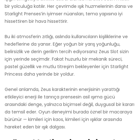
bir yolculuğa katılır. Her çevrimde ışık huzmelerinin dansı ve
Starlight Prenses’in iyimser nüansları, tema yapısına iyi
hissettiren bir hava hissettirir.
Bu iki atmosferin zıtlığı, aslında kullanıcıların kişiliklerine ve
hedeflerine da yansır. Eğer yoğun bir yarış yoğunluğu,
belirsizlik ve derin gerilim tercih ediyorsanız Zeus Slot sizin
için yerinde seçimdir. Fakat huzurlu bir mekanik süreci,
pastel güzellik ve mutlu titreşim bekleyenler için Starlight
Princess daha yerinde bir yoldur.
Genel anlamda, Zeus karakterinin enerjisinin yarattığı
etkileyici enerji ile tanrıça prensesin asil ışıma gücü
arasındaki denge, yalnızca biçimsel değil, duygusal bir kararı
da temsil eder. Oyun deneyimi burada öznel bir macaraya
bürünür — kimileri için kaos, kimileri için ışıklar arasında
hareket eden bir ışık dalgası.