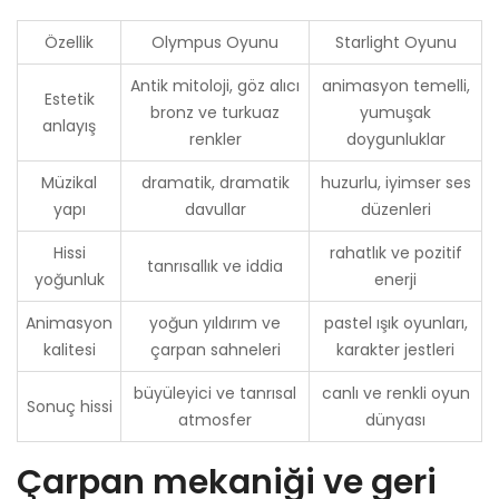
Özellik
Olympus Oyunu
Starlight Oyunu
Antik mitoloji, göz alıcı
animasyon temelli,
Estetik
bronz ve turkuaz
yumuşak
anlayış
renkler
doygunluklar
Müzikal
dramatik, dramatik
huzurlu, iyimser ses
yapı
davullar
düzenleri
Hissi
rahatlık ve pozitif
tanrısallık ve iddia
yoğunluk
enerji
Animasyon
yoğun yıldırım ve
pastel ışık oyunları,
kalitesi
çarpan sahneleri
karakter jestleri
büyüleyici ve tanrısal
canlı ve renkli oyun
Sonuç hissi
atmosfer
dünyası
Çarpan mekaniği ve geri