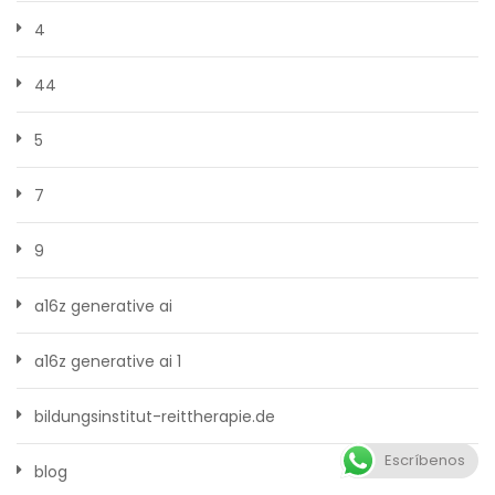
4
44
5
7
9
a16z generative ai
a16z generative ai 1
bildungsinstitut-reittherapie.de
Escríbenos
blog