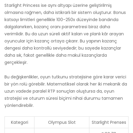
Starlight Princess ise aynı altyapı üzerine geliştirilmiş
olmasına rağmen, daha istikrarlı bir sistem oluşturur. Bonus
katsayı limitleri genellikle 100–250x düzeyinde bandında
dalgalanırken, kazanç oranı parametresi biraz daha
verimlidir. Bu da uzun süreli aktif kalan ve planlı kâr arayan
oyuncular için kazanç ortaya çıkarır. Bu yapının kazanç
dengesi daha kontrollü seviyededir; bu sayede kazançlar
daha sık, fakat genellikle daha makul kazançlarda
gerçekleşir.
Bu değişkenlikler, oyun tutkunu stratejisine göre karar verici
bir yön rolü görebilir. Matematiksel olarak her iki mekanik da
uzun vadede paralel RTP sonuçları oluştursa da, oyun
stratejisi ve oturum süresi biçimi nihai durumu tamamen
yönlendirebilir.
Kategori
Olympus Slot
Starlight Prenses