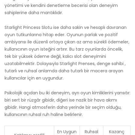
yönetimi ve kendini denetleme becerisi olan deneyim
sahiplerine daha mantıklıdır.
Starlight Princess Slotu ise daha sakin ve hesaplı davranan
oyun tutkunlarına hitap eder. Oyunun parlak ve pozitif
ambiyansı ile düzenli ortaya çıkan az ama sürekli ödemeler,
kullanıcının oyun isteğini artırır. Bu tarz oyunlarda öncelik,
tek bir yüksek ödeme değil, kalıcı slot deneyimini
uzatabilmektir. Dolayısıyla Starlight Prenses, denge sahibi ,
tutarlı ve ruhsal anlamda daha tutarlı bir macera arayan
kullanıcılar için en uygundur.
Psikolojik açıdan bu iki deneyim, ayrı oyun kimliklerini yansıtır:
biri sert bir rüzgâr gibidir, diğeri ise nazik bir hava akımı
gibidir. Hangi atmosferin daha yerinde bir seçim olduğu,
kullanıcının ruhsal ruh haline belirlenir.
En Uygun
Ruhsal
Kazanç