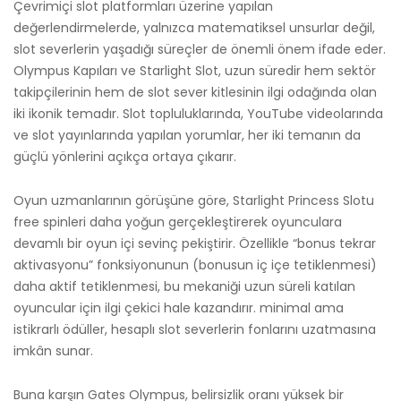
Çevrimiçi slot platformları üzerine yapılan
değerlendirmelerde, yalnızca matematiksel unsurlar değil,
slot severlerin yaşadığı süreçler de önemli önem ifade eder.
Olympus Kapıları ve Starlight Slot, uzun süredir hem sektör
takipçilerinin hem de slot sever kitlesinin ilgi odağında olan
iki ikonik temadır. Slot topluluklarında, YouTube videolarında
ve slot yayınlarında yapılan yorumlar, her iki temanın da
güçlü yönlerini açıkça ortaya çıkarır.
Oyun uzmanlarının görüşüne göre, Starlight Princess Slotu
free spinleri daha yoğun gerçekleştirerek oyunculara
devamlı bir oyun içi sevinç pekiştirir. Özellikle “bonus tekrar
aktivasyonu” fonksiyonunun (bonusun iç içe tetiklenmesi)
daha aktif tetiklenmesi, bu mekaniği uzun süreli katılan
oyuncular için ilgi çekici hale kazandırır. minimal ama
istikrarlı ödüller, hesaplı slot severlerin fonlarını uzatmasına
imkân sunar.
Buna karşın Gates Olympus, belirsizlik oranı yüksek bir