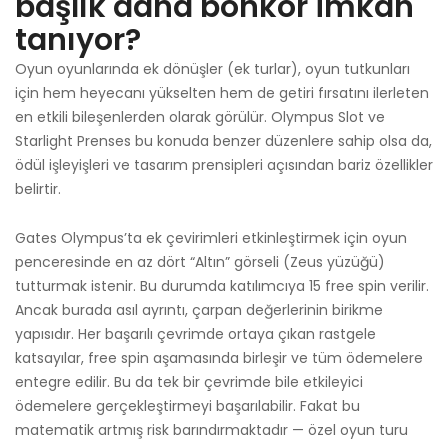
başlık daha bonkör imkan
tanıyor?
Oyun oyunlarında ek dönüşler (ek turlar), oyun tutkunları
için hem heyecanı yükselten hem de getiri fırsatını ilerleten
en etkili bileşenlerden olarak görülür. Olympus Slot ve
Starlight Prenses bu konuda benzer düzenlere sahip olsa da,
ödül işleyişleri ve tasarım prensipleri açısından bariz özellikler
belirtir.
Gates Olympus’ta ek çevirimleri etkinleştirmek için oyun
penceresinde en az dört “Altın” görseli (Zeus yüzüğü)
tutturmak istenir. Bu durumda katılımcıya 15 free spin verilir.
Ancak burada asıl ayrıntı, çarpan değerlerinin birikme
yapısıdır. Her başarılı çevrimde ortaya çıkan rastgele
katsayılar, free spin aşamasında birleşir ve tüm ödemelere
entegre edilir. Bu da tek bir çevrimde bile etkileyici
ödemelere gerçekleştirmeyi başarılabilir. Fakat bu
matematik artmış risk barındırmaktadır — özel oyun turu