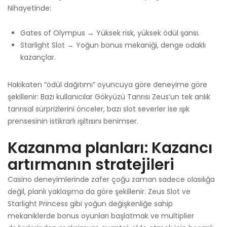
Nihayetinde:
Gates of Olympus → Yüksek risk, yüksek ödül şansı.
Starlight Slot → Yoğun bonus mekaniği, denge odaklı
kazançlar.
Hakikaten “ödül dağıtımı” oyuncuya göre deneyime göre
şekillenir: Bazı kullanıcılar Gökyüzü Tanrısı Zeus’un tek anlık
tanrısal sürprizlerini önceler, bazı slot severler ise ışık
prensesinin istikrarlı ışıltısını benimser.
Kazanma planları: Kazancı
artırmanın stratejileri
Casino deneyimlerinde zafer çoğu zaman sadece olasılığa
değil, planlı yaklaşıma da göre şekillenir. Zeus Slot ve
Starlight Princess gibi yoğun değişkenliğe sahip
mekaniklerde bonus oyunları başlatmak ve multiplier