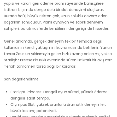
yapısı ve kararlı geri ödeme oranı sayesinde bahisçilere
istikrarlı biçimde denge dolu bir slot deneyimi oluşturur.
Burada ödül, büyük riskten çok, uzun soluklu devam eden
başarının sonucudur. Planlı oynayan ve sabırlı deneyim
sahipleri, bu atmosferde kendilerini denge içinde hisseder.
Genel anlamda, gerçek deneyim tek bir temada değil,
kullanıcının kendi yaklaşımını kavramasında belirlenir. Yunan
tanrısı Zeus’un yıldırımıyla gelen hızlı kazanç anları mı, yoksa
Starlight Prenses’in ışıklı evreninde süren istikrarlı bir akış mı?
Tercih tamamen tarza bağlı bir karardır.
Son değerlendirme:
Starlight Princess: Dengeli oyun süreci, yüksek ödeme
dengesi, sabit tempo.
Olympus Slot: yüksek oranlarla dramatik deneyimler,
büyük kazanç potansiyeli.