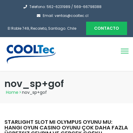
Telefono: 562-6231989 / 569-66798388
Email: ventas@cooltec.cl
CONTACTO
El Roble 749, Recoleta, Santiago. Chile
nov_sp+gof
Home
>
nov_sp+gof
STARLIGHT SLOT MI OLYMPUS OYUNU MU:
HANGI OYUN CASINO OYUNU ÇOK DAHA FAZLA