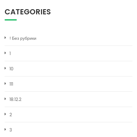
CATEGORIES
! Без рубрики
1
10
111
18.12.2
2
3