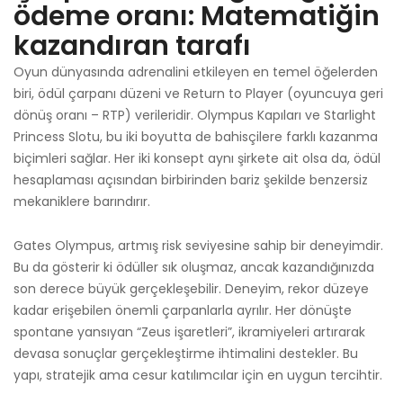
ödeme oranı: Matematiğin
kazandıran tarafı
Oyun dünyasında adrenalini etkileyen en temel öğelerden
biri, ödül çarpanı düzeni ve Return to Player (oyuncuya geri
dönüş oranı – RTP) verileridir. Olympus Kapıları ve Starlight
Princess Slotu, bu iki boyutta de bahisçilere farklı kazanma
biçimleri sağlar. Her iki konsept aynı şirkete ait olsa da, ödül
hesaplaması açısından birbirinden bariz şekilde benzersiz
mekaniklere barındırır.
Gates Olympus, artmış risk seviyesine sahip bir deneyimdir.
Bu da gösterir ki ödüller sık oluşmaz, ancak kazandığınızda
son derece büyük gerçekleşebilir. Deneyim, rekor düzeye
kadar erişebilen önemli çarpanlarla ayrılır. Her dönüşte
spontane yansıyan “Zeus işaretleri”, ikramiyeleri artırarak
devasa sonuçlar gerçekleştirme ihtimalini destekler. Bu
yapı, stratejik ama cesur katılımcılar için en uygun tercihtir.