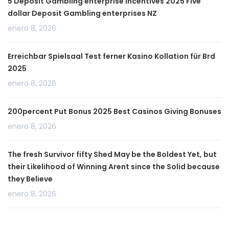
5 Deposit Gambling enterprise Incentives 2025 Five
dollar Deposit Gambling enterprises NZ
enero 8, 2026
Erreichbar Spielsaal Test ferner Kasino Kollation für Brd
2025
enero 8, 2026
200percent Put Bonus 2025 Best Casinos Giving Bonuses
enero 8, 2026
The fresh Survivor fifty Shed May be the Boldest Yet, but
their Likelihood of Winning Arent since the Solid because
they Believe
enero 8, 2026