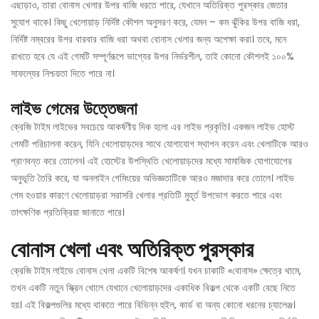
এছাড়াও, তারা বোনাস খেলার উপর বাজি ধরতে পারে, যেখানে অতিরিক্ত পুরস্কার জেতার
সুযোগ থাকে। কিছু খেলোয়াড় নির্দিষ্ট কৌশল অনুসরণ করে, যেমন – কম ঝুঁকির উপর বাজি ধরা,
নির্দিষ্ট নম্বরের উপর বারবার বাজি ধরা অথবা বোনাস খেলার জন্য অপেক্ষা করা। তবে, মনে
রাখতে হবে যে এই গেমটি সম্পূর্ণরূপে ভাগ্যের উপর নির্ভরশীল, তাই কোনো কৌশলই ১০০%
সাফল্যের নিশ্চয়তা দিতে পারে না।
লাইভ গেমের উত্তেজনা
ক্রেজি টাইম লাইভের সবচেয়ে আকর্ষণীয় দিক হলো এর লাইভ প্রকৃতি। একজন লাইভ হোস্ট
গেমটি পরিচালনা করেন, যিনি খেলোয়াড়দের সাথে যোগাযোগ স্থাপন করেন এবং খেলাটিকে আরও
প্রাণবন্ত করে তোলেন। এই হোস্টের উপস্থিতি খেলোয়াড়দের মধ্যে সামাজিক যোগাযোগের
অনুভূতি তৈরি করে, যা অনলাইন গেমিংয়ের অভিজ্ঞতাটিকে আরও মজাদার করে তোলে। লাইভ
গেম হওয়ার কারণে খেলোয়াড়রা সরাসরি খেলার প্রতিটি মুহূর্ত উপভোগ করতে পারে এবং
তাৎক্ষণিক প্রতিক্রিয়া জানাতে পারে।
বোনাস খেলা এবং অতিরিক্ত পুরস্কার
ক্রেজি টাইম লাইভে বোনাস খেলা একটি বিশেষ আকর্ষণ। যখন চাকাটি «বোনাস» ক্ষেত্রে থামে,
তখন একটি নতুন স্ক্রিন খোলে যেখানে খেলোয়াড়দের একাধিক বিকল্প থেকে একটি বেছে নিতে
হয়। এই বিকল্পগুলির মধ্যে থাকতে পারে বিভিন্ন হুইল, কার্ড বা অন্য কোনো ধরনের চ্যালেঞ্জ।