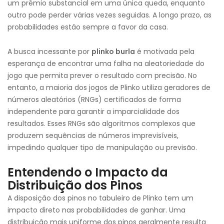
um prêmio substancial em uma única queda, enquanto
outro pode perder várias vezes seguidas. A longo prazo, as
probabilidades estão sempre a favor da casa.
A busca incessante por
plinko burla
é motivada pela
esperança de encontrar uma falha na aleatoriedade do
jogo que permita prever o resultado com precisão. No
entanto, a maioria dos jogos de Plinko utiliza geradores de
números aleatórios (RNGs) certificados de forma
independente para garantir a imparcialidade dos
resultados. Esses RNGs são algoritmos complexos que
produzem sequências de números imprevisíveis,
impedindo qualquer tipo de manipulação ou previsão.
Entendendo o Impacto da
Distribuição dos Pinos
A disposição dos pinos no tabuleiro de Plinko tem um
impacto direto nas probabilidades de ganhar. Uma
distribuição mais uniforme dos pinos geralmente resulta