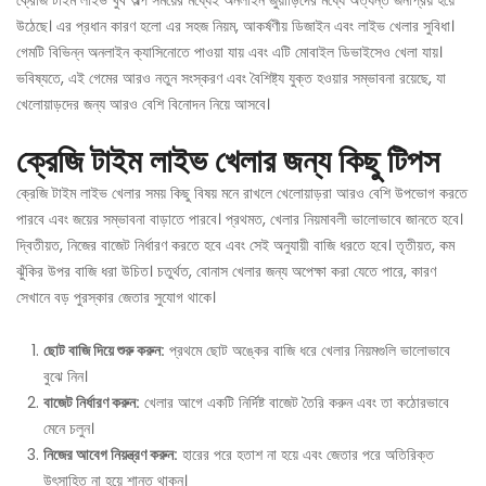
ক্রেজি টাইম লাইভ খুব অল্প সময়ের মধ্যেই অনলাইন জুয়াড়িদের মধ্যে অত্যন্ত জনপ্রিয় হয়ে
উঠেছে। এর প্রধান কারণ হলো এর সহজ নিয়ম, আকর্ষণীয় ডিজাইন এবং লাইভ খেলার সুবিধা।
গেমটি বিভিন্ন অনলাইন ক্যাসিনোতে পাওয়া যায় এবং এটি মোবাইল ডিভাইসেও খেলা যায়।
ভবিষ্যতে, এই গেমের আরও নতুন সংস্করণ এবং বৈশিষ্ট্য যুক্ত হওয়ার সম্ভাবনা রয়েছে, যা
খেলোয়াড়দের জন্য আরও বেশি বিনোদন নিয়ে আসবে।
ক্রেজি টাইম লাইভ খেলার জন্য কিছু টিপস
ক্রেজি টাইম লাইভ খেলার সময় কিছু বিষয় মনে রাখলে খেলোয়াড়রা আরও বেশি উপভোগ করতে
পারবে এবং জয়ের সম্ভাবনা বাড়াতে পারবে। প্রথমত, খেলার নিয়মাবলী ভালোভাবে জানতে হবে।
দ্বিতীয়ত, নিজের বাজেট নির্ধারণ করতে হবে এবং সেই অনুযায়ী বাজি ধরতে হবে। তৃতীয়ত, কম
ঝুঁকির উপর বাজি ধরা উচিত। চতুর্থত, বোনাস খেলার জন্য অপেক্ষা করা যেতে পারে, কারণ
সেখানে বড় পুরস্কার জেতার সুযোগ থাকে।
ছোট বাজি দিয়ে শুরু করুন:
প্রথমে ছোট অঙ্কের বাজি ধরে খেলার নিয়মগুলি ভালোভাবে
বুঝে নিন।
বাজেট নির্ধারণ করুন:
খেলার আগে একটি নির্দিষ্ট বাজেট তৈরি করুন এবং তা কঠোরভাবে
মেনে চলুন।
নিজের আবেগ নিয়ন্ত্রণ করুন:
হারের পরে হতাশ না হয়ে এবং জেতার পরে অতিরিক্ত
উৎসাহিত না হয়ে শান্ত থাকুন।