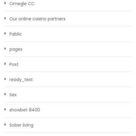
Omegle CC
Our online casino partners
Pablic
pages
Post
ready_text
Sex
showbet 8400
Sober living