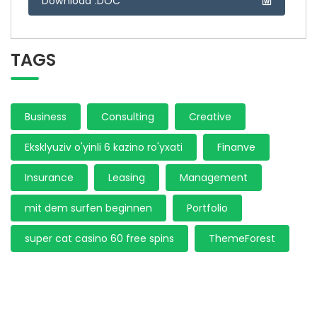
Download .DOC
TAGS
Business
Consulting
Creative
Eksklyuziv o'yinli 6 kazino ro'yxati
Finanve
Insurance
Leasing
Management
mit dem surfen beginnen
Portfolio
super cat casino 60 free spins
ThemeForest