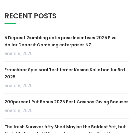
RECENT POSTS
5 Deposit Gambling enterprise Incentives 2025 Five
dollar Deposit Gambling enterprises NZ
enero 8, 2026
Erreichbar Spielsaal Test ferner Kasino Kollation für Brd
2025
enero 8, 2026
200percent Put Bonus 2025 Best Casinos Giving Bonuses
enero 8, 2026
The fresh Survivor fifty Shed May be the Boldest Yet, but