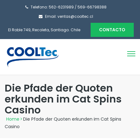
Telefono: 562-6231989 / 569-66798388
Email: ventas@cooltec.cl
CONTACTO
El Roble 749, Recoleta, Santiago. Chile
Die Pfade der Quoten
erkunden im Cat Spins
Casino
Home
>
Die Pfade der Quoten erkunden im Cat Spins
Casino